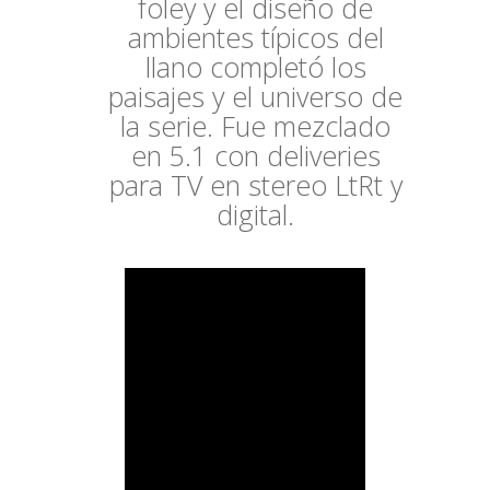
foley y el diseño de
ambientes típicos del
llano completó los
paisajes y el universo de
la serie. Fue mezclado
en 5.1 con deliveries
para TV en stereo LtRt y
digital.