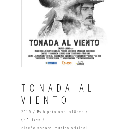
TONADA AL
VIENTO
2019
By
hipotalamo_s18bxh
0 likes
diseño sonoro
,
música original
,