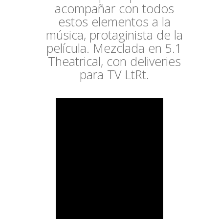
acompañar con todos
estos elementos a la
música, protaginista de la
película. Mezclada en 5.1
Theatrical, con deliveries
para TV LtRt.